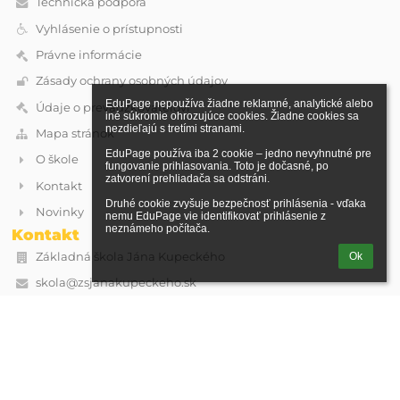
Technická podpora
Vyhlásenie o prístupnosti
Právne informácie
Zásady ochrany osobných údajov
EduPage nepoužíva žiadne reklamné, analytické alebo 
Údaje o prevádzkovateľovi
iné súkromie ohrozujúce cookies. Žiadne cookies sa 
nezdieľajú s tretími stranami.

Mapa stránok
EduPage používa iba 2 cookie – jedno nevyhnutné pre 
O škole
fungovanie prihlasovania. Toto je dočasné, po 
zatvorení prehliadača sa odstráni.

Kontakt
Druhé cookie zvyšuje bezpečnosť prihlásenia - vďaka 
Novinky
nemu EduPage vie identifikovať prihlásenie z 
neznámeho počítača.
Kontakt
Základná škola Jána Kupeckého
Ok
skola@zsjanakupeckeho.sk
Kupeckého 74
90201 Pezinok
Slovakia
IČO: 36062171
DIČ: 2021603914