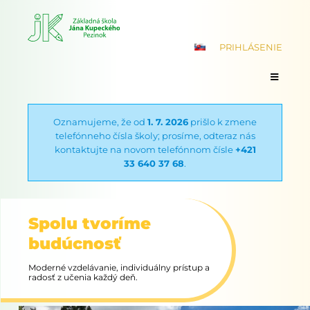
PRIHLÁSENIE
Oznamujeme, že od
1. 7. 2026
prišlo k zmene
telefónneho čísla školy; prosíme, odteraz nás
kontaktujte na novom telefónnom čísle
+421
33 640 37 68
.
Spolu tvoríme
budúcnosť
Moderné vzdelávanie, individuálny prístup a
radosť z učenia každý deň.