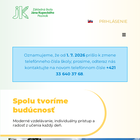
PRIHLÁSENIE
Oznamujeme, že od
1. 7. 2026
prišlo k zmene
telefónneho čísla školy; prosíme, odteraz nás
kontaktujte na novom telefónnom čísle
+421
33 640 37 68
.
Spolu tvoríme
budúcnosť
Moderné vzdelávanie, individuálny prístup a
radosť z učenia každý deň.