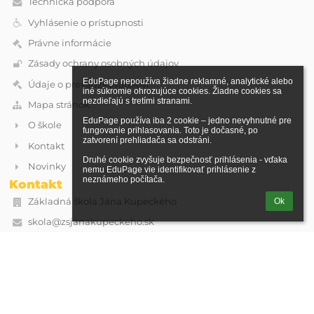
Technická podpora
Vyhlásenie o prístupnosti
Právne informácie
Zásady ochrany osobných údajov
EduPage nepoužíva žiadne reklamné, analytické alebo 
Údaje o prevádzkovateľovi
iné súkromie ohrozujúce cookies. Žiadne cookies sa 
nezdieľajú s tretími stranami.

Mapa stránok
EduPage používa iba 2 cookie – jedno nevyhnutné pre 
O škole
fungovanie prihlasovania. Toto je dočasné, po 
zatvorení prehliadača sa odstráni.

Kontakt
Druhé cookie zvyšuje bezpečnosť prihlásenia - vďaka 
Novinky
nemu EduPage vie identifikovať prihlásenie z 
neznámeho počítača.
Kontakt
Základná škola Jána Kupeckého
Ok
skola@zsjanakupeckeho.sk
Kupeckého 74
90201 Pezinok
Slovakia
IČO: 36062171
DIČ: 2021603914