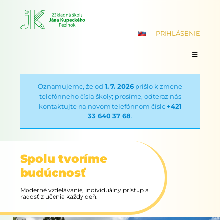
PRIHLÁSENIE
Oznamujeme, že od
1. 7. 2026
prišlo k zmene
telefónneho čísla školy; prosíme, odteraz nás
kontaktujte na novom telefónnom čísle
+421
33 640 37 68
.
Spolu tvoríme
budúcnosť
Moderné vzdelávanie, individuálny prístup a
radosť z učenia každý deň.