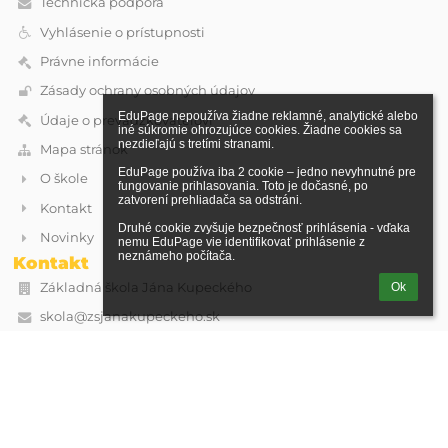
Technická podpora
Vyhlásenie o prístupnosti
Právne informácie
Zásady ochrany osobných údajov
EduPage nepoužíva žiadne reklamné, analytické alebo 
Údaje o prevádzkovateľovi
iné súkromie ohrozujúce cookies. Žiadne cookies sa 
nezdieľajú s tretími stranami.

Mapa stránok
EduPage používa iba 2 cookie – jedno nevyhnutné pre 
O škole
fungovanie prihlasovania. Toto je dočasné, po 
zatvorení prehliadača sa odstráni.

Kontakt
Druhé cookie zvyšuje bezpečnosť prihlásenia - vďaka 
Novinky
nemu EduPage vie identifikovať prihlásenie z 
neznámeho počítača.
Kontakt
Základná škola Jána Kupeckého
Ok
skola@zsjanakupeckeho.sk
Kupeckého 74
90201 Pezinok
Slovakia
IČO: 36062171
DIČ: 2021603914